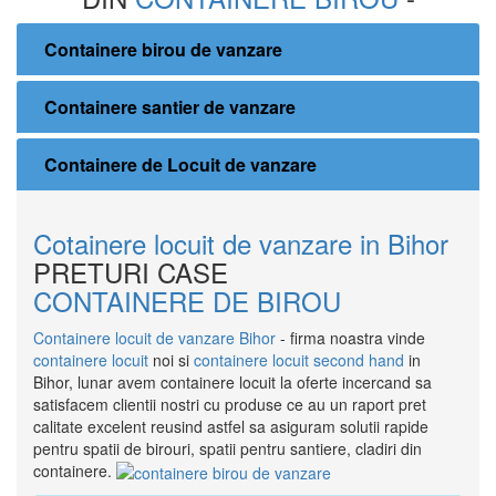
Containere birou de vanzare
Containere santier de vanzare
Containere de Locuit de vanzare
Cotainere locuit de vanzare in Bihor
PRETURI CASE
CONTAINERE DE BIROU
Containere locuit de vanzare Bihor
- firma noastra vinde
containere locuit
noi si
containere locuit second hand
in
Bihor, lunar avem containere locuit la oferte incercand sa
satisfacem clientii nostri cu produse ce au un raport pret
calitate excelent reusind astfel sa asiguram solutii rapide
pentru spatii de birouri, spatii pentru santiere, cladiri din
containere.