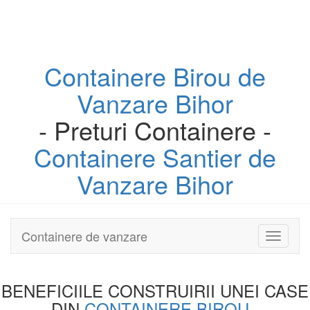
Containere
Birou
de
Vanzare Bihor
- Preturi Containere -
Containere
Santier
de
Vanzare Bihor
Containere de vanzare
Toggle
navigati
BENEFICIILE CONSTRUIRII UNEI
CASE
DIN
CONTAINERE BIROU
-